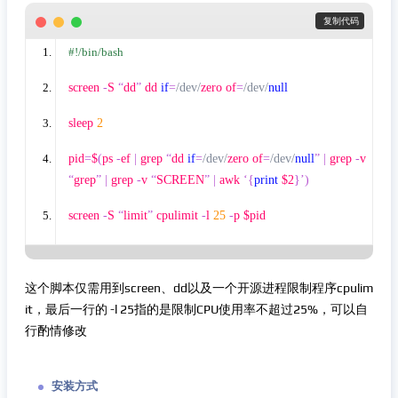
 复制代码
#!/bin/bash
screen 
-
S 
“
dd
”
 dd 
if
=
/dev/
zero of
=
/dev/
null
sleep 
2
pid
=
$
(
ps 
-
ef 
|
 grep 
“
dd 
if
=
/dev/
zero of
=
/dev/
null
”
|
 grep 
-
v 
“
grep
”
|
 grep 
-
v 
“
SCREEN
”
|
 awk 
‘{
print
 $2
}’)
screen 
-
S 
“
limit
”
 cpulimit 
-
l 
25
-
p $pid
这个脚本仅需用到screen、dd以及一个开源进程限制程序cpulim
it，最后一行的 -l 25指的是限制CPU使用率不超过25%，可以自
行酌情修改
安装方式