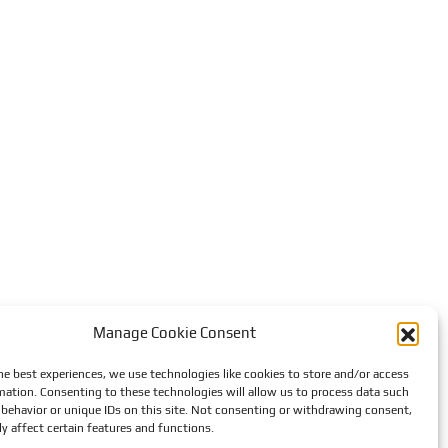
Manage Cookie Consent
he best experiences, we use technologies like cookies to store and/or access
mation. Consenting to these technologies will allow us to process data such
behavior or unique IDs on this site. Not consenting or withdrawing consent,
y affect certain features and functions.